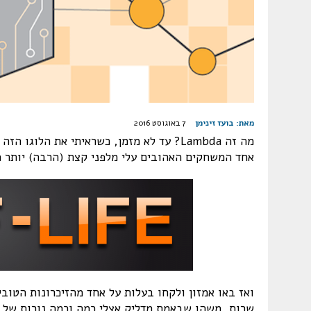
מאת:
בועז זינימן
7 באוגוסט 2016
אחד המשחקים האהובים עלי מלפני קצת (הרבה) יותר מעשור (וכמובן Counter Strike, ה
שרות, משהו שבאמת מדליק אצלי כמה וכמה נורות של –