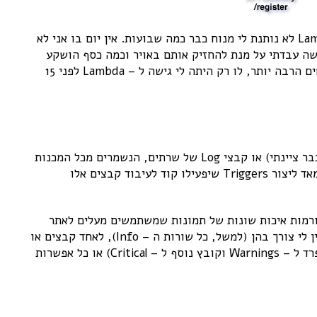
בגלל הרקע שלי בפיתוח אינטרנט, אפשרות זו של Lambda לא נותנת לי מנוח כבר כמה שבועות. אין יום בו אני לא
ה עבדתי על מנת להחזיק אותם באויר וכמה כסף הושקע
בחומרה עבור אותם אתרים. חיי היו יכולים להיות פשוטים הרבה יותר, לו רק היתה לי גישה ל – Lambda לפני 15
בין אם מדובר בעיבוד תמונות שנשמרו ב – S3 (כפי שכבר ציינתי) או קבצי Log של שרתים, הנשמרים מכל המכנות
שרצות ב – Production שלי (ולא רק ב – AWS), קל מאד ליצור Triggers שיפעילו קוד לעיבוד קבצים אלו
ם ורמות איכות שונות של תמונות שמשתמשים מעלים לאתר
שלי. אם מדובר על Log Files, אני יכול לסנן שורות שאין לי צורך בהן (למשל, כל שורות ה – Info), לאחד קבצים או
לשמור קבצים שונים לרמות דיווח שונות (קובץ יומי נפרד ל – Warnings וקובץ נוסף ל – Critical) או כל אפשרות