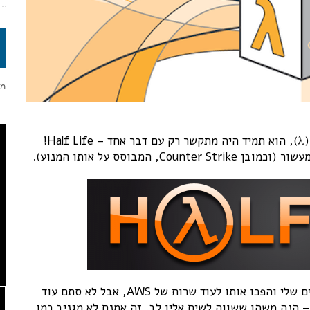
מה זה Lambda? עד לא מזמן, כשראיתי את הלוגו הזה (λ), הוא תמיד היה מתקשר רק עם דבר אחד – Half Life!
מבוסס על אותו המנוע).
ואז באו אמזון ולקחו בעלות על אחד מהזיכרונות הטובים שלי והפכו אותו לעוד שרות של AWS, אבל לא סתם עוד
 הנה משהו ששווה לשים אליו לב. זה אמנם לא מגניב כמו