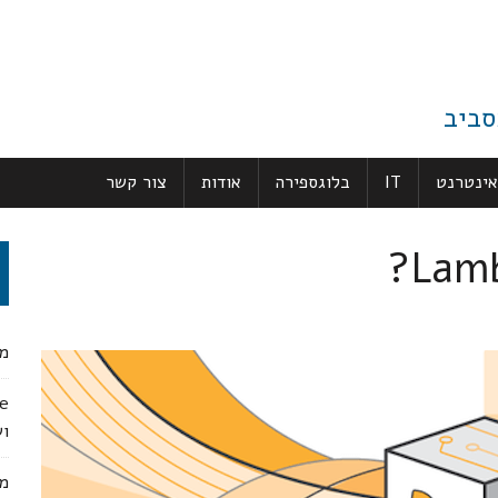
סביב
אינטרנט
IT
בלוגספירה
אודות
צור קשר
מג
ו
מק