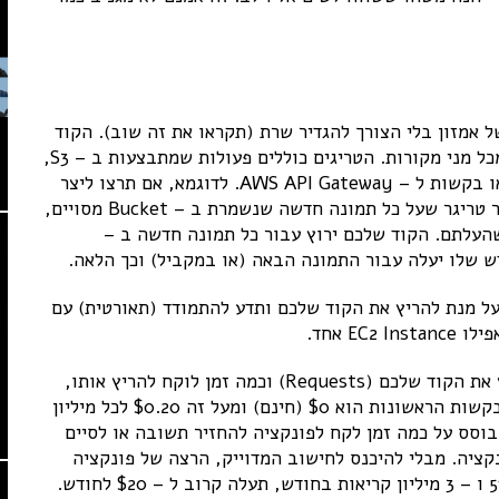
השרתים של אמזון בלי הצורך להגדיר שרת (תקראו את זה שוב). הקוד
יושב באמזון ומורץ כתוצאה מטריגרים היכולים להגיע מכל מני מקורות. הטריגים כוללים פעולות שמתבצעות ב – S3,
עדכונים ב – DynamoDB, מידע שמגיע מ – Kinesis או בקשות ל – AWS API Gateway. לדוגמא, אם תרצו ליצר
Thumbnails מתמונות שאתה מעלים ל – S3, ניתן ליצור טריגר שעל כל תמונה חדשה שנשמרת ב – Bucket מסויים,
התמונה שהעלתם. הקוד שלכם ירוץ עבור כל תמונה חדשה ב –
ל מנת להריץ את הקוד שלכם ותדע להתמודד (תאורטית) עם
E אחד.
התשלום עבור השרות מבוסס על מספר הבקשות להריץ את הקוד שלכם (Requests) וכמה זמן לוקח להריץ אותו,
במודל אמיתי של לא הרצת לא שילמת. המחיר למליון הבקשות הראשונות הוא $0 (חינם) ומעל זה $0.20 לכל מיליון
בוסס על כמה זמן לקח לפונקציה להחזיר תשובה או לסיים
ציה. מבלי להיכנס לחישוב המדוייק, הרצה של פונקציה