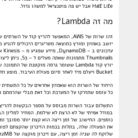
Half Life אבל יש פה פוטנציאל למשהו גדול.
מה זה Lambda?
זהו שרות של AWS, המאפשר להריץ קוד על 
יורץ קוד Lambda ששומר גרסה מוקטנת של 
Bucket ויעלם מיד לאחר סיום פעולת העיבוד. מופע חדש שלו יעלה עבור התמונה הבאה (או במקביל) וכך הלאה.
היחוד של השרות הוא שאמזון אחראים על כל התשתית ע
כל עומס שתזרקו על המערכת וכל זאת מבלי שהרמתם אפילו C2 Instance
נוספים. החישוב של זמן ריצה הוא קצת יותר מסובך ומ
את הפעולה שלה, בתלות בכמות הזיכרון שהקצתם לפונק
שלוקח לה שניה זמן ריצה, עם זיכרון מוקצה של 512MB ו – 3 מיליון קריאות בחודש, תעלה קרוב ל – $20 לחודש.