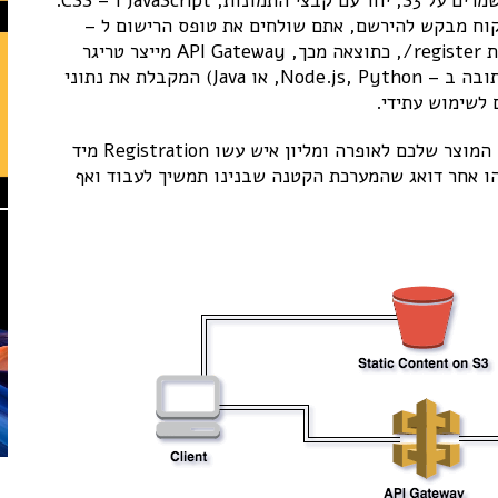
ללקוחות לתערוכה בה תציגו את המוצר.כל דפי האתר נשמרים על S3, יחד עם קבצי התמונות, JavaScript ו – CSS.
 לאותו S3 Bucket וכל פעם שלקוח מבקש להירשם, אתם שולחים את טופס הרישום ל –
AWS API Gateway (שגם לו מגיע פוסט נפרד) בכתובת register/, כתוצאה מכך, API Gateway מייצר טריגר
להרצת פונקציית Lambda (שבשלב זה חייבת להיות כתובה ב – Node.js, Python, או Java) המקבלת את נתוני
איפה השרת בסיפור הזה? אז זהו שאין! ואם הגעתם עם המוצר שלכם לאופרה ומליון איש עשו Registration מיד
שהו אחר דואג שהמערכת הקטנה שבנינו תמשיך לעבוד ואף