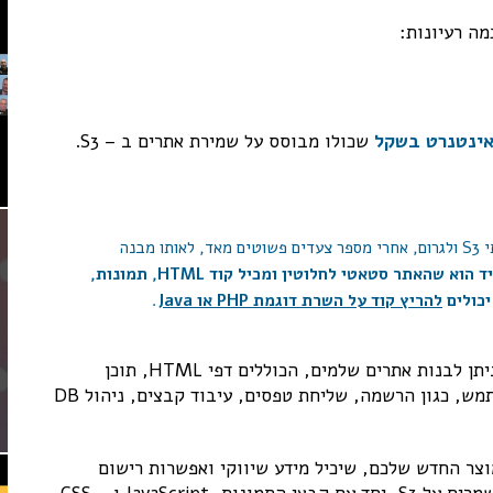
אינטנרט בשקל
שכולו מבוסס על שמירת אתרים ב – S3.
מהיום, יכול כל אחד להעלות מבנה תקיות של אתר לשרתי S3 ולגרום, אחרי מספר צעדים פשוטים מאד, לאותו מבנה
התנאי היחיד הוא שהאתר סטאטי לחלוטין ומכיל קוד HTML, תמונות,
להריץ קוד על השרת דוגמת PHP או Java
.
אז זהו – עם Lambda גם זאת כבר אינה מגבלה וכיום ניתן לבנות אתרים שלמים, הכוללים דפי HTML, תוכן
וסקריפטים על S3 וקוד הדרוש לאינטראקציות עם המשתמש, כגון הרשמה, שליחת טפסים, עיבוד קבצים, ניהול DB
הדוגמא, נניח שרציתם לבנות Landing Page למוצר החדש שלכם, שיכיל מידע שיווקי ואפשרות רישום