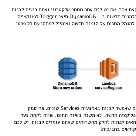
Web Apps שלי אבל מכיוון קצת אחר. אם יש לכם אתר מסחר אלקטרוני ואתם רוצים לבנות
מערכת טיפול בהזמנות Servless לחלוטין, שמירה של הזמנות חדשות ב – DynamoDB תיצר Trigger לפונקציית
Lambda ששולחת (באמצעות AWS SNS) הודעת SMS למנהל החנות על הזמנה חדשה ואימייל למחסן עם כל פרטי
כמובן שמדובר רק על קצה הקרחון ויש אין סוף תרחישים שאפשר לבנות באמצעות Services שונים. פה טמון
אם אתם בונים היום אפליקציה חדשה, לא משנה באיזה תחום, שווה לקחת צעד
אם ארכיטקטורת Serverless יכולה להתאים לפחות לחלק מהשרותים שאתם עומדים לבנות. יש לכם
קוראים בתגובות!