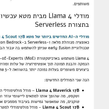
משותפים.
בתצורת Serverless
מודלי ה-AI החדשים ביותר של מטא Llama 4 Scout 17B ו-Llama 4 Maverick 17B
טכנולוגיית early fusion שניתן להשתמש בה עבור הבנת תמונות מדויקת ועיבוד הקשר מורחב ביישומים.
ביצועים משופרים בעלות נמוכה יותר בהשוואה ל-Llama 3, עם תמיכה בשפות מורחבת עבור יישומים גלובליים.
הנה שני המודלים החדשים:
Llama 4 Maverick 17B
וטקסט, מה שהופך אותו למתאים ליישומי עוזר וצ
טוקנים, מה שמאפשר גמישות בעיבוד מסמכים ארו
Llama 4 Scout 17B