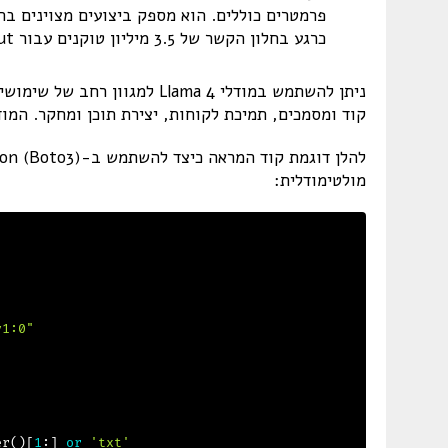
כרגע בחלון הקשר של 3.5 מיליון טוקנים עבור Llama 4 Scout, עם תוכניות להרחבה בעתיד הקרוב.
ניתן להשתמש במודלי Llama 4 למ
קוד ומסמכים, תמיכת לקוחות, יצירת תוכן ומחקר. המודלים תומכים ב-12 שפות לטקסט ו
מולטימודלית:
v1:0"
er
(
)
[
1
:
]
or
'txt'