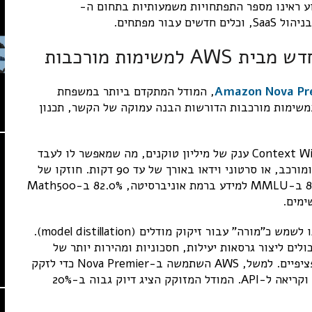
AW מגיע לסיומו. השבוע ראינו מספר התפתחויות משמעותיות בתחום ה-
, המודל המתקדם ביותר במשפחת
ין במשימות מורכבות הדורשות הבנה עמוקה של הקשר, תכנון
Nova Premier מעבד טקסט, תמונות ווידאו עם Context Window ענק של מיליון טוקנים, מה שמאפשר לו לעבד
מסמכים ארוכים במיוחד (מעל 400 עמודים), קוד ארוך ומורכב, או סרטוני וידאו באורך של עד 90 דקות. חוזקו של
המודל ניכר בציוניו המרשימים במדדים מקובלים: 87.4% ב-MMLU למידע ברמת אוניברסיטה, 82.0% ב-Math500
אחד היתרונות המרכזיים של Nova Premier הוא יכולתו לשמש כ"מורה" עבור זיקוק מודלים (model distillation).
Amazon Bedrock Mode, מפתחים יכולים ליצור גרסאות יעילות, חסכוניות ומהירות יותר של
מודלי Nova Pro, Lite ו-Micro המותאמים לצרכים ספציפיים. למשל, AWS השתמשה ב-Nova Premier כדי לזקק
גרסה של Nova Pro עם יכולות משופרות בבחירת כלים וקריאה ל-API. המודל המזוקק הציג דיוק גבוה ב-20%