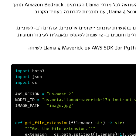
פרמטרים כוללים. הוא מספק ביצועים מצוינים בהשוואה לכל מודלי Llama הקודמים. Amazon Bedrock תומך
גוון רחב של שימושים בתעשיות שונות: יישומים ארגוניים, עוזרים רב-לשוניים,
באנגלית לעיבוד תמונות.
להלן דוגמת קוד המראה כיצד להשתמש ב-AWS SDK for Python (Boto3) עם Llama 4 Maverick לשיחה
import
import
import
 os

AWS_REGION 
=
"us-west-2"
MODEL_ID 
=
"us.meta.llama4-maverick-17b-instruct-
IMAGE_PATH 
=
"image.jpg"
def
get_file_extension
(
filename
:
str
)
-
>
str
:
"""Get the file extension."""
    extension 
=
 os
.
path
.
splitext
(
filename
)
[
1
]
.
low