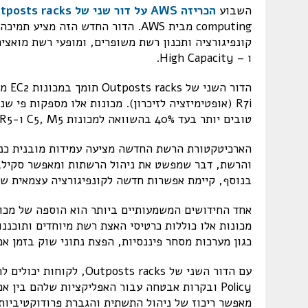
השבוע
הכריזה AWS על דור שני של AWS Outposts racks
ו – High Capacity.
טובים יותר בעד 40% בהשוואה למכונות C5, M5 ו-R5 בדור הקודם של Outposts racks.
הארכיטקטורת הרשת החדשה מציעה עמידות מובנית כנ
בנוסף, קיימת אפשרות חדשה לקונפיגורציה עצמאית של ה-al gateway (LGW
כגון מערכות מסחר פיננסיות, הפצת נתוני שוק בזמן אמת, workloads של טלקום 5G Core, והפצת