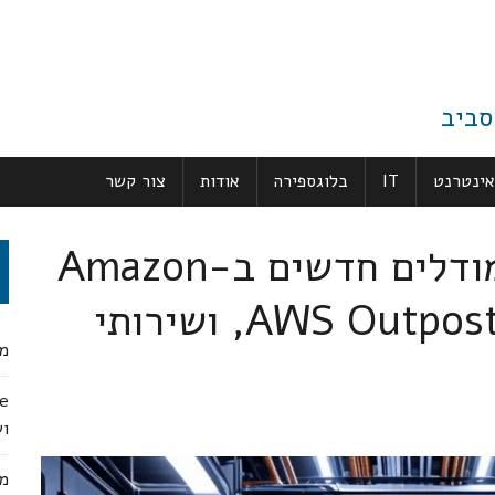
סביב
אינטרנט
IT
בלוגספירה
אודות
צור קשר
חידושי AWS שבועיים: מודלים חדשים ב-Amazon
Bedrock, דור שני של AWS Outposts, ושירותי
מג
ו
מק