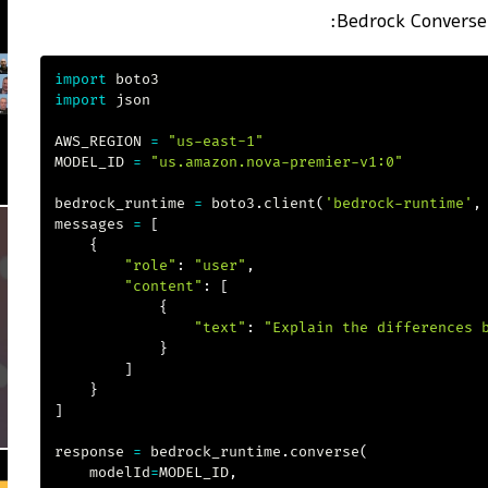
import
import
 json

AWS_REGION 
=
"us-east-1"
MODEL_ID 
=
"us.amazon.nova-premier-v1:0"
bedrock_runtime 
=
 boto3
.
client
(
'bedrock-runtime'
,
messages 
=
[
{
"role"
:
"user"
,
"content"
:
[
{
"text"
:
"Explain the differences 
}
]
}
]
response 
=
 bedrock_runtime
.
converse
(
    modelId
=
MODEL_ID
,