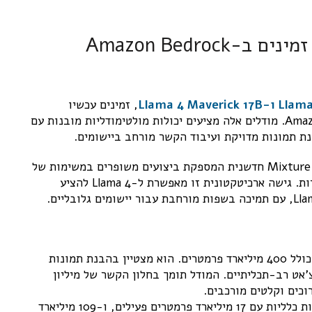
מודלי Llama 4 מבית מטא עכשיו זמינים ב-Amazon Bedrock
, זמינים עכשיו
כאופציה מנוהלת מלאה ו-Serverless ב-Amazon Bedrock. מודלים אלה מציעים יכולות מולטימודליות מובנות עם
Llama 4 משתמש בארכיטקטורת Mixture-of-Experts (MoE) חדשנית המספקת ביצועים משופרים במשימות של
הנמקה והבנת תמונה תוך אופטימיזציה של עלות ומהירות. גישה ארכיטקטונית זו מאפשרת ל-Llama 4 להציע
– מודל מולטימודלי הכולל 400 מיליארד פרמטרים. הוא מצטיין בהבנת תמונות
'אט רב-תכליתיים. המודל תומך בחלון הקשר של מיליון
כים וקלטים מורכבים.
– מודל מולטימודלי למטרות כלליות עם 17 מיליארד פרמטרים פעילים, ו-109 מיליארד