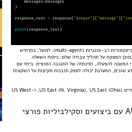
    messages
=
)
response_text 
=
 response
[
"output"
]
[
"message"
]
[
"co
print
(
response_text
)
אחד השימושים המעניינים ב-Nova Premier הוא בארכיטקטורות רב-סוכניות (multi-agent). למשל, בתרחיש
ת, Nova Premier יכול לשמש כסוכן המפקח על תהליך עבודה שלם: ניתוח השאלה
ני המשנה להפעלה, וסינתזה של התגובה הסופית. ביחד עם
המתמחים במקורות מידע שונים, המערכת יכולה לספק תובנות מקיפות על השקעות
Nova Premier זמין עכשיו ב-Amazon Bedrock באזורים US East (N. Virginia), US East (Ohio), ו-US West
דור שני של AWS Outposts racks עם ביצועים וסקילביליות פורצי