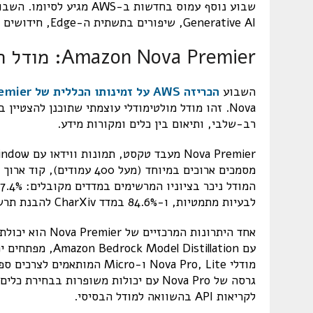
שבוע נוסף עמוס בחדשות ב-S
Generative AI, שיפורים בתשתית ה-Edge, חידושים בניהול SaaS, וכלים חדשים עבור מפתחים.
Amazon Nova Premier: מודל חדש מבית AWS למשימות מורכבות
השבוע
הכריזה AWS על זמינותו הכללית של Amazon Nova Premier
Nova. זהו מודל מולטימודלי עוצמתי שתוכנן להצטי
רב-שלבי, ותיאום בין כלים ומקורות מידע.
לבעיות מתמטיות, ו-84.6% במדד CharXiv להבנת תרשימים.
עם l Distillation
לקריאות API בהשוואה למודל הבסיסי.