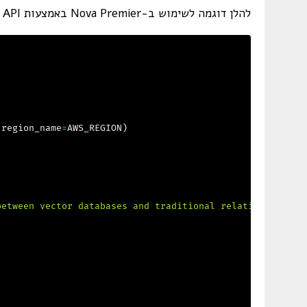
להלן דוגמה לשימוש ב-Nova Premier באמצעות Bedrock Converse API:
 region_name
=
AWS_REGION
)
between vector databases and traditional relational data