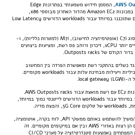
, המסמן חידוש משמעותי בפתרונות Edge
computing מבית AWS. הדור החדש הזה מציע תמיכה במכונות Amazon EC2 מהדור האחרון מבוססי x86,
קונפיגורציה ותכנון רשת משופרים, ומופעי רשת מואצים שתוכננו במיוחד עבור workloads הדורשים Low Latency
הדור השני של Outposts racks תומך במכונות EC2 מסוג C7i (אופטימיזציה לחישוב), M7i (למטרות כלליות), ו-
R7i (אופטימיזציה לזיכרון). מכונות אלו מספקות פי שניים יותר vCPU, זיכרון ורוחב פס רשת, ומציעות ביצועים
גד כשלים בהתקני רשת ומאפשרת הפרדה בין המחשוב
והרשת, דבר שמפשט את ניהול הרשתות ומאפשר סקילביליות ויעילות מבחינת עלות עבור workloads מקומיים.
loc).
אחד החידושים המשמעותיים ביותר הוא הוספה של מכונות EC2 עם רשת מואצת עבור AWS Outposts racks.
מכונות אלו כוללות כרטיסי האצת רשת מיוחדים ותוכננו במיוחד עבור workloads הדורשים לייטנסי נמוך במיוחד,
 מדיה.
עם הדור השני של Outposts racks, לקוחות יכולים להמשיך להשתמש באותם ממשקי API, לוח בקרה, אוטומציה,
Policy ובקרות אבטחה עבור האפליקציות שלהם בין אם הן רצות באזורי AWS ובין אם במיקומים מקומיים. זה
מאפשר ריכוז של ניהול התשתית והגברת פרודוקטיביות המפתחים באמצעות סטנדרטיזציה על מערכי CI/CD