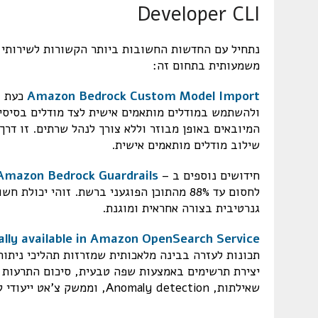
Developer CLI
משמעותית בתחום זה:
Amazon Bedrock Custom Model Import
המיובאים באופן מבוזר וללא צורך לנהל שרתים. זו דרך
שילוב מודלים מותאמים אישית.
חידושים נוספים ב –
Amazon Bedrock Guardrails
לחסום עד 88% מהתוכן הפוגעני ברשת. זוהי יכ
גנרטיבית בצורה אחראית ומוגנת.
lly available in Amazon OpenSearch Service
תכונות לעזרה בבינה מלאכותית שמזרזות תהליכי ניתוח
יצירת תרשימים באמצעות שפה טבעית, סיכום התרעות ח
שאילתות, Anomaly detection, וממשק צ'אט ייעודי לשאלות הקשורות ל-OpenSearch Service.