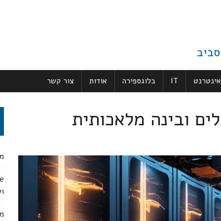
סביב
אינטרנט
IT
בלוגספירה
אודות
צור קשר
מג
ו
מק