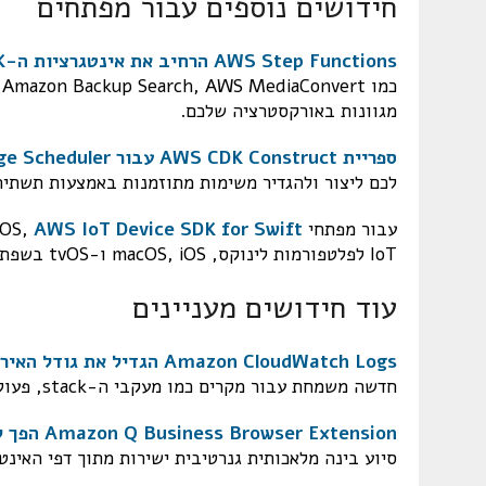
חידושים נוספים עבור מפתחים
AWS Step Functions הרחיב את אינטגרציות ה-SDK
מגוונות באורקסטרציה שלכם.
ספריית AWS CDK Construct עבור Amazon EventBridge Scheduler
לכם ליצור ולהגדיר משימות מתוזמנות באמצעות תשתית
עבור מפתחי iOS,
AWS IoT Device SDK for Swift
IoT לפלטפורמות לינוקס, macOS, iOS ו-tvOS בשפת Swift המודרנית.
עוד חידושים מעניינים
Amazon CloudWatch Logs הגדיל את גודל האירוע המרבי ל-1 מגה-בייט
חדשה משמחת עבור מקרים כמו מעקבי ה-stack, פעולות Debug, וכן לתיעוד אבטחה ויישום מפורטים.
Amazon Q Business Browser Extension הפך לזמין לכל המנויים
סיוע בינה מלאכותית גנרטיבית ישירות מתוך דפי האינט