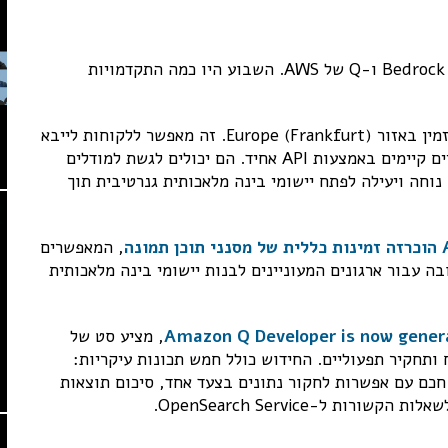
נתחיל עם החדשות החשובות ביותר הקשורות לשירותי Bedrock ו-Q של AWS. השבוע היו כמה התקדמויות
כעת זמין באזור Europe (Frankfurt). זה מאפשר ללקוחות לייבא
ולהשתמש במודלים מותאמים אישית לצד מודלים בסיסיים קיימים באמצעות API אחיד. הם יכולים לגשת למודלים
 נוחה ויעילה לפתח יישומי בינה מלאכותית גנרטיבית תוך
הוכרזה
זמינות כללית של מסנני תוכן תמונה
, המאפשרים
ולת חשובה עבור ארגונים המעוניינים לבנות יישומי בינה מלאכותית
Amazon Q Developer is now genera
, מציע סט של
 ותחקיר תפעוליים. החידוש כולל חמש תכונות עיקריות:
כם עם אפשרות לחקור נתונים בצעד אחד, סיכום תוצאות