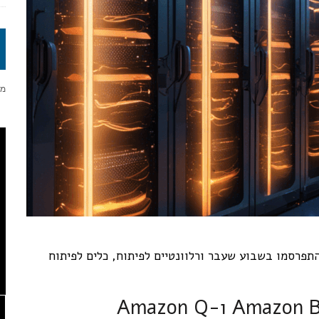
נסקור את העדכונים החשובים ביותר של AWS שהתפרסמו בשבוע שעבר ורלוונטיים לפיתוח, כלים לפיתוח
Amazon Bedrock, Amazon Q Developer ו-Amazon Q